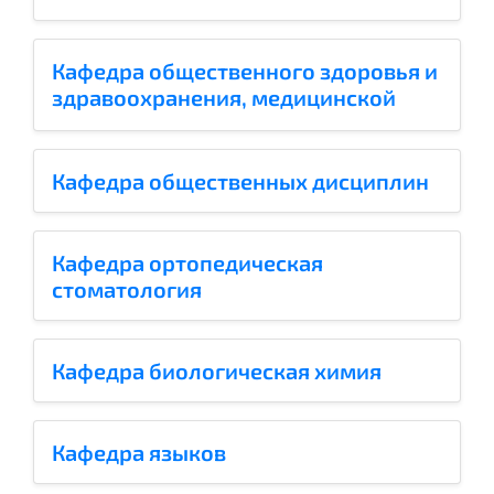
организация и экономика
фармации, фармакология и
клиническая ...
Кафедра общественного здоровья и
здравоохранения, медицинской
статистики с курсом истории
медицины
Кафедра общественных дисциплин
Кафедра ортопедическая
стоматология
Кафедра биологическая химия
Кафедра языков