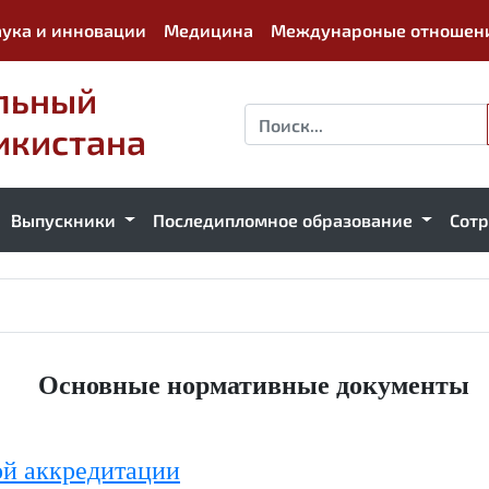
ука и инновации
Медицина
Междунароные отношен
льный
икистана
Выпускники
Последипломное образование
Сот
Основные нормативные документы
ой аккредитации