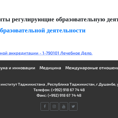
ты регулирующие образовательную дея
бразовательной деятельности
ой аккредитации - 1-790101 Лечебное Дело.
ука и инновации
Медицина
Междунароные отношен
нститут Таджикистана , Республика Таджикистан, г.Душанбе, ул
Телефон: (+992) 918 67 74 48
Факс: (+992) 918 67 74 48