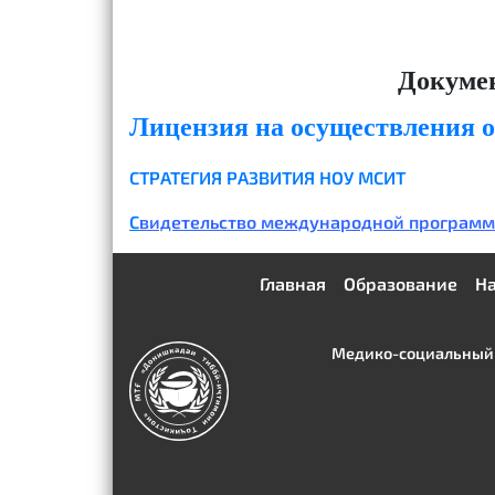
Докумен
Лицензия на осуществления о
СТРАТЕГИЯ РАЗВИТИЯ НОУ МСИТ
С
видетельство международной программн
Главная
Образование
На
Медико-социальный и