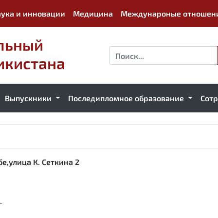
ука и инновации
Медицина
Междунароные отношен
льный
икистана
Выпускники
Последипломное образование
Сот
е,улица К. Сеткина 2
.