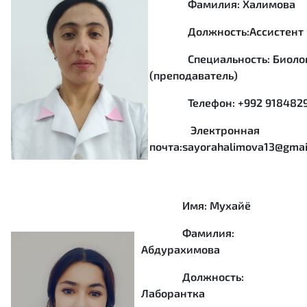
Фамилия: Халимова
Должность:Ассистент
Специальность: Биоло
(преподаватель)
Телефон: +992 9184829
Электронная
почта:sayorahalimova13@gmai
Имя: Мухайё
Фамилия:
Абдурахимова
Должность:
Лаборантка