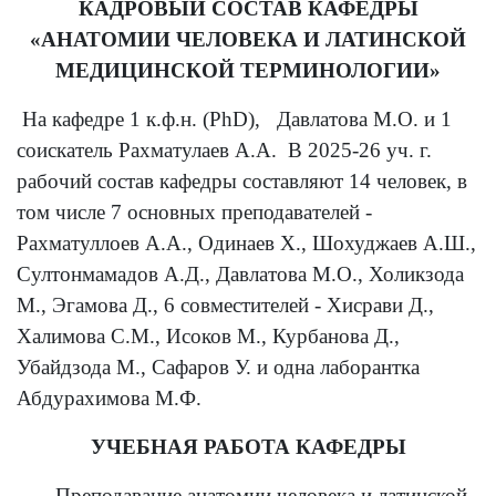
КАДРОВЫЙ СОСТАВ КАФЕДРЫ
«АНАТОМИИ ЧЕЛОВЕКА И ЛАТИНСКОЙ
МЕДИЦИНСКОЙ ТЕРМИНОЛОГИИ»
На кафедре 1 к.ф.н. (PhD), Давлатова М.О. и 1
соискатель Рахматулаев А.А. В 2025-26 уч. г.
рабочий состав кафедры составляют 14 человек, в
том числе 7 основных преподавателей -
Рахматуллоев А.А., Одинаев Х., Шохуджаев А.Ш.,
Султонмамадов А.Д., Давлатова М.О., Холикзода
М., Эгамова Д., 6 совместителей - Хисрави Д.,
Халимова С.М., Исоков М., Курбанова Д.,
Убайдзода М., Сафаров У. и одна лаборантка
Абдурахимова М.Ф.
УЧЕБНАЯ РАБОТА КАФЕДРЫ
Преподавание анатомии человека и латинской