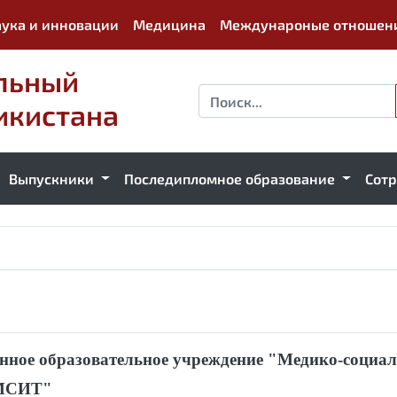
ука и инновации
Медицина
Междунароные отношен
льный
икистана
Выпускники
Последипломное образование
Сот
енное образовательное учреждение "Медико-социа
"МСИТ"