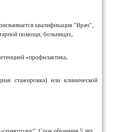
рисваивается квалификация "Врач",
тарной помощи, больницах,
петенцией «профилактика,
дная стажировка) или клинической
стомотолог”. Срок обучения 5 лет.