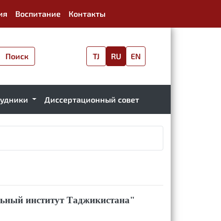
ия
Воспитание
Контакты
Поиск
TJ
RU
EN
рудники
Диссертационный совет
льный институт
Таджикистана"