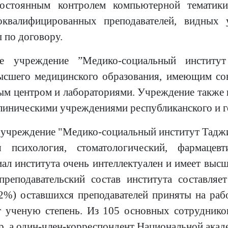
остоянным контролем компьютерной тематики
коквалифицированных преподавателей, видных
 по договору.
ное учреждение ”Медико-социальный институ
сшего медицинского образования, имеющим сов
ым центром и лабораториями. Учреждение также и
иническими учреждениями республиканского и го
 учреждение "Медико-социальный институт Таджик
я психология, стоматологический, фармацев
ал института очень интеллектуален и имеет высше
реподавательский состав института составляе
2%) оставшихся преподавателей приняты на раб
 ученую степень. Из 105 основных сотруднико
ор, а один-член-корреспондент Национальной акад