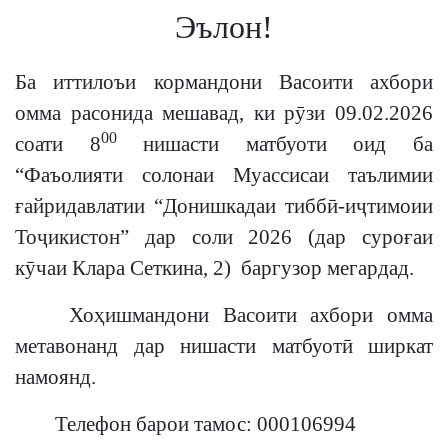
Эълон!
Ба иттилоъи кормандони Васоити ахбори
омма расонида мешавад, ки рӯзи 09.02.2026
00
соати 8
нишасти матбуоти оид ба
“Фаъолияти солонаи Муассисаи таълимии
ғайридавлатии “Донишкадаи тиббӣ-иҷтимоии
Тоҷикистон” дар соли 2026 (дар суроғаи
кӯчаи Клара Сеткина, 2) баргузор мегардад.
Хоҳишмандони Васоити ахбори омма
метавонанд дар нишасти матбуотӣ ширкат
намоянд.
Телефон барои тамос: 000106994