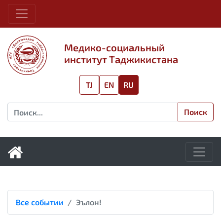
Медико-социальный
институт Таджикистана
TJ
EN
RU
Поиск
Все событии
Эълон!