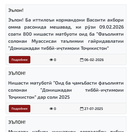
Эълон!
Эълон! Ба иттилоъи кормандони Васоити ахбори
омма расонида мешавад, ки рӯзи 09.02.2026
соати 800 нишасти матбуоти оид ба “Фаъолияти
солонаи Муассисаи таълимии ғайридавлатии
“Донишкадаи тиббӣ-иҷтимоии Тоҷикистон”
0
06-02-2026
Подробнее
ЭЪЛОН!
Нишасти матуботӣ “Оид ба ҷамъбасти фаъолияти
солонаи “Донишкадаи тиббӣ-иҷтимоии
Тоҷикистон” дар соли 2025
0
27-07-2025
Подробнее
ЭЪЛОН!
Муҳлати қабули ҳуҷҷатҳои довталабон тибқи