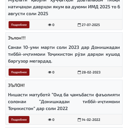
натиҷаҳои даврҳои якум ва дуюми ИМД 2025 то 6
августи соли 2025
0
27-07-2025
Подробнее
Эълон!!!
Санаи 10-уми марти соли 2023 дар Донишкадаи
тиббӣ-иҷтимоии Тоҷикистон рӯзи дарҳои кушод
баргузор мегардад.
0
28-02-2023
Подробнее
ЭЪЛОН!
Нишасти матуботӣ “Оид ба ҷамъбасти фаъолияти
солонаи “Донишкадаи тиббӣ-иҷтимоии
Тоҷикистон” дар соли 2022
0
14-02-2022
Подробнее