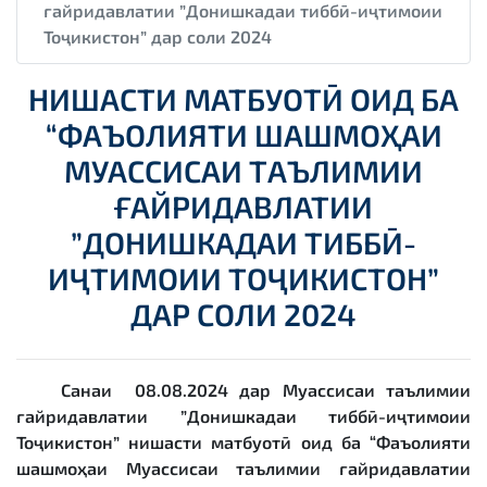
ғайридавлатии ”Донишкадаи тиббӣ-иҷтимоии
Тоҷикистон” дар соли 2024
НИШАСТИ МАТБУОТӢ ОИД БА
“ФАЪОЛИЯТИ ШАШМОҲАИ
МУАССИСАИ ТАЪЛИМИИ
ҒАЙРИДАВЛАТИИ
”ДОНИШКАДАИ ТИББӢ-
ИҶТИМОИИ ТОҶИКИСТОН”
ДАР СОЛИ 2024
Санаи 08.08.2024 дар Муассисаи таълимии
ғайридавлатии ”Донишкадаи тиббӣ-иҷтимоии
Тоҷикистон” нишасти матбуотӣ оид ба “Фаъолияти
шашмоҳаи Муассисаи таълимии ғайридавлатии