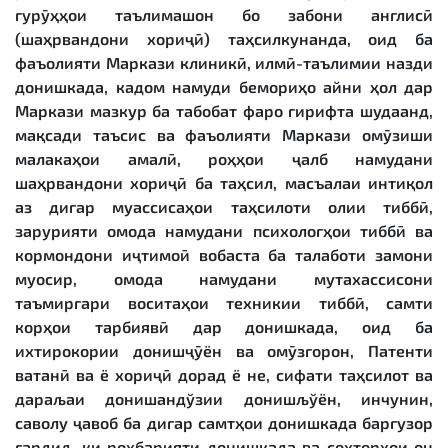
гурӯҳҳои таълимашон бо забони англисӣ
(шаҳрвандони хориҷӣ) таҳсилкунанда, оид ба
фаъолияти Маркази клиникӣ, илмӣ-таълимии назди
донишкада, кадом намуди бемориҳо айни ҳол дар
Маркази мазкур ба табобат фаро гирифта шудаанд,
мақсади таъсис ва фаъолияти Маркази омӯзиши
малакаҳои амалӣ, роҳҳои ҷалб намудани
шаҳрвандони хориҷӣ ба таҳсил, масъалаи интиқол
аз дигар муассисаҳои таҳсилоти олии тиббӣ,
зарурияти омода намудани психологҳои тиббӣ ва
кормондони иҷтимоӣ вобаста ба талаботи замони
муосир, омода намудани мутахассисони
таъмиргари воситаҳои техникии тиббӣ, самти
корҳои тарбиявӣ дар донишкада, оид ба
ихтирокории донишҷӯён ва омӯзгорон, Патенти
ватанӣ ва ё хориҷӣ дорад ё не, сифати таҳсилот ва
дараљаи донишандўзии донишљўён, инчунин,
саволу ҷавоб ба дигар самтҳои донишкада баргузор
гардид, ки роҳбарияти донишкада ва сохторҳои он