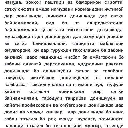
намуда, роҳҳои пешгирӣ аз бемориҳои сироятӣ,
сатҳу сифати омода намудани кормандони иҷтимоӣ
дар донишкада, шинохти донишкада дар сатҳи
байналмилалӣ, оид ба аз аккредитатсияи
байналмилалӣ гузаштани ихтисосҳои донишкада,
муваффақиятҳои донишҷӯён дар озмунҳои дохилӣ
ва сатҳи байналмилалӣ, фарқияти маблағҳои
омӯзгороне, ки дар гурӯҳҳои таҳсилашон ба забони
англисӣ дарс медиҳанд нисбат ба омӯзгорони бо
забони давлатӣ дарсдиҳанда, қадрдонии раёсати
донишкада бо донишҷӯёни фаъол ва ғолибони
озмунҳо, имтиёзҳои донишҷӯёни аз оилаҳои
камбизоат таҳсилкунанда ва ятимони кул, нуфузи
ҳайати олимони донишкада дар сатҳи
байналмилалӣ, табодули таҷрибаи донишҷӯён ва
ҳайати профессорон ва омӯзгорони донишкада дар
дохил ва хориҷи кишвар, дар донишкада бо чанд
забон таълим ба роҳ монда шудааст, таъминоти
раванди таълим бо технологияи муосир, теъдоди