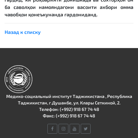
ба саволҳои намояндагони васоити ахбори омма
чавобҳои қонеъкунанда гардониданд.
Назад к списку
Медико-социальный институт Таджикистана , Республика
Таджикистан, г.Душанбе, ул. Клары Сеткиной, 2.
Телефон: (+992) 918 67 74 48
Факс: (+992) 918 67 74 48