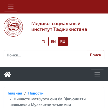
Медико-социальный
институт Таджикистана
TJ
EN
RU
Поиск
Главная
Новости
Нишасти матбуотӣ оид ба “Фаъолияти
шашмоҳаи Муассисаи таълимии