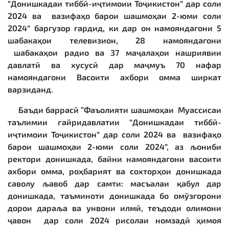
”Донишкадаи тиббӣ-иҷтимоии Тоҷикистон” дар соли
2024 ва вазифаҳо барои шашмоҳаи 2-юми соли
2024” баргузор гардид, ки дар он намояндагони 5
шабакаҳои телевизион, 28 намояндагони
шабакаҳои радио ва 37 маҷалаҳои нашриявии
давлатӣ ва хусусӣ дар маҷмуъ 70 нафар
намояндагони Васоити ахбори омма ширкат
варзиданд.
Баъди баррасӣ “Фаъолияти шашмоҳаи Муассисаи
таълимии ғайридавлатии ”Донишкадаи тиббӣ-
иҷтимоии Тоҷикистон” дар соли 2024 ва вазифаҳо
барои шашмоҳаи 2-юми соли 2024”, аз љониби
ректори донишкада, байни намояндагони васоити
ахбори омма, роҳбарият ва сохторҳои донишкада
саволу љавоб дар самти: масъалаи қабул дар
донишкада, таъминоти донишкада бо омўзгорони
дорои дараља ва унвони илмӣ, теъдоди олимони
ҷавон дар соли 2024 рисолаи номзадӣ ҳимоя