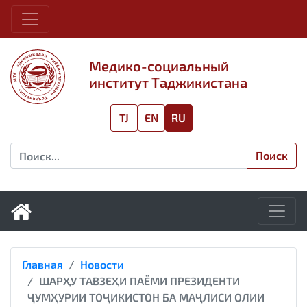
Медико-социальный
институт Таджикистана
TJ
EN
RU
Поиск
Главная
Новости
ШАРҲУ ТАВЗЕҲИ ПАЁМИ ПРЕЗИДЕНТИ
ҶУМҲУРИИ ТОҶИКИСТОН БА МАҶЛИСИ ОЛИИ