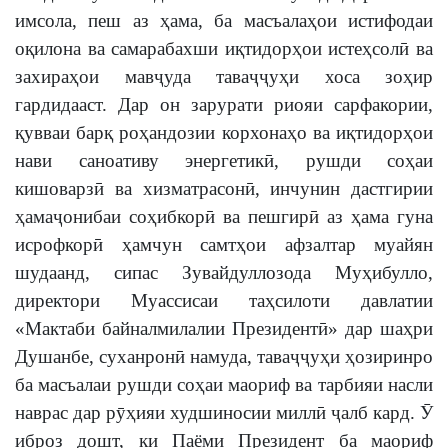
имсола, пеш аз ҳама, ба масъалаҳои истифодаи
оқилона ва самарабахши иқтидорҳои истеҳсолӣ ва
захираҳои мавҷуда таваҷҷуҳи хоса зоҳир
гардидааст. Дар он зарурати риояи сарфакории,
қувваи барқ роҳандозии корхонаҳо ва иқтидорҳои
нави саноативу энергетикӣ, рушди соҳаи
кишоварзӣ ва хизматрасонӣ, инчунин дастгирии
ҳамаҷонибаи соҳибкорӣ ва пешгирӣ аз ҳама гуна
исрофкорӣ ҳамчун самтҳои афзалтар муайян
шудаанд, сипас Зувайдуллозода Муҳибулло,
директори Муассисаи таҳсилоти давлатии
«Мактаби байналмилалии Президентӣ» дар шаҳри
Душанбе, суханронӣ намуда, таваҷҷуҳи ҳозиринро
ба масъалаи рушди соҳаи маориф ва тарбияи насли
наврас дар рӯҳияи худшиносии миллӣ ҷалб кард. Ӯ
иброз дошт, ки Паёми Президент ба маориф