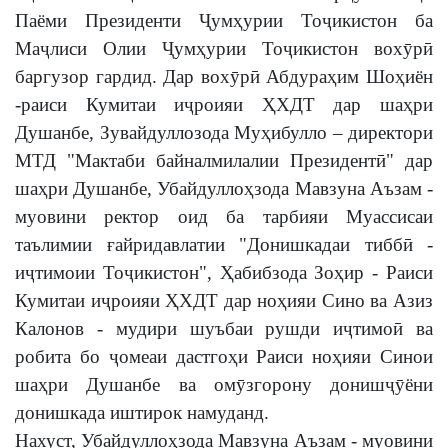
Паёми Президенти Ҷумҳурии Тоҷикистон ба
Маҷлиси Олии Ҷумҳурии Тоҷикистон вохӯрӣ
баргузор гардид. Дар вохӯрӣ Абдураҳим Шоҳиён
-раиси Кумитаи иҷроияи ҲХДТ дар шаҳри
Душанбе, Зувайдуллозода Муҳибулло – директори
МТД "Мактаби байналмилалии Президентӣ" дар
шаҳри Душанбе, Убайдуллоҳзода Мавзуна Аъзам -
муовини ректор оид ба тарбияи Муассисаи
таълимии ғайридавлатии "Донишкадаи тиббӣ -
иҷтимоии Тоҷикистон", Ҳабибзода Зоҳир - Раиси
Кумитаи иҷроияи ҲХДТ дар ноҳияи Сино ва Азиз
Калонов - мудири шуъбаи рушди иҷтимоӣ ва
робита бо ҷомеаи дастгоҳи Раиси ноҳияи Синои
шаҳри Душанбе ва омӯзгорону донишҷӯёни
донишкада иштирок намуданд.
Нахуст, Убайдуллоҳзода Мавзуна Аъзам - муовини