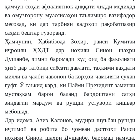
ҳамчун соҳаи афзалиятнок диққати ҷиддӣ медиҳад
ва омӯзгорону муассисаҳои таълимиро вазифадор
месозад, ки дар тарбияи кадрҳои рақобатпазир
саҳми бештар гузоранд.
Ҳамчунин, Ҳабибзода Зоҳир, раиси Кумитаи
иҷроияи ҲХДТ дар ноҳияи Синои шаҳри
Душанбе, зимни баромади худ оид ба фаъолияти
ҳизб дар татбиқи сиёсати давлатӣ, таҳкими ваҳдати
миллӣ ва ҷалби ҷавонон ба корҳои ҷамъиятӣ сухан
гуфт. Ӯ таъкид кард, ки Паёми Президент заминаи
мустаҳкам барои баланд бардоштани сатҳи
зиндагии мардум ва рушди устувори кишвар
мебошад.
Дар идома, Азиз Калонов, мудири шуъбаи рушди
иҷтимоӣ ва робита бо ҷомеаи дастгоҳи Раиси
ноҳияи Синои шаҳри Душанбе, баромад намуда,