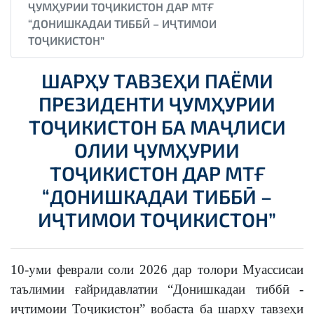
ҶУМҲУРИИ ТОҶИКИСТОН ДАР МТҒ
“ДОНИШКАДАИ ТИББӢ – ИҶТИМОИ
ТОҶИКИСТОН”
ШАРҲУ ТАВЗЕҲИ ПАЁМИ
ПРЕЗИДЕНТИ ҶУМҲУРИИ
ТОҶИКИСТОН БА МАҶЛИСИ
ОЛИИ ҶУМҲУРИИ
ТОҶИКИСТОН ДАР МТҒ
“ДОНИШКАДАИ ТИББӢ –
ИҶТИМОИ ТОҶИКИСТОН”
10-уми феврали соли 2026 дар толори Муассисаи
таълимии ғайридавлатии “Донишкадаи тиббӣ -
иҷтимоии Тоҷикистон” вобаста ба шарҳу тавзеҳи