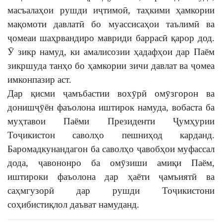
масъалаҳои рушди иҷтимоӣ, таҳкими ҳамкории
мақомоти давлатӣ бо муассисаҳои таълимӣ ва
ҷомеаи шаҳрвандиро мавриди баррасӣ қарор дод.
Ӯ зикр намуд, ки амалисозии ҳадафҳои дар Паём
зикршуда танҳо бо ҳамкории зичи давлат ва ҷомеа
имконпазир аст.
Дар қисми ҷамъбастии вохӯрӣ омӯзгорон ва
донишҷӯён фаъолона иштирок намуда, вобаста ба
муҳтавои Паёми Президенти Ҷумҳурии
Тоҷикистон саволҳо пешниҳод карданд.
Баромадкунандагон ба саволҳо ҷавобҳои муфассал
дода, ҷавононро ба омӯзиши амиқи Паём,
иштироки фаъолона дар ҳаёти ҷамъиятӣ ва
саҳмгузорӣ дар рушди Тоҷикистони
соҳибистиқлол даъват намуданд.