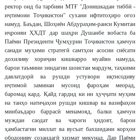
ректор оид ба тарбияи МТҒ "Донишкадаи тиббӣ -
иҷтимоии Тоҷикистон" сухани ифтитоҳиро оғоз
намуд. Баъдан, Шоҳиён Абдураҳим-раиси Кумитаи
иҷроияи ҲХДТ дар шаҳри Душанбе вобаста ба
Паёми Президенти Ҷумҳурии Тоҷикистон ҳамчун
санади муҳими стратегӣ самтҳои асосии сиёсати
дохиливу хориҷии кишварро муайян намуда,
барои таъмини зиндагии шоистаи мардум, таҳкими
давлатдорӣ ва рушди устувори иқтисодиву
иҷтимоӣ заминаи мусоид фароҳам меорад,
баромад кард. Қайд гардид ки ин ҳуҷҷати муҳим
на танҳо натиҷаҳои рушди кишвар ва вазифаҳои
минбаъдаро баррасӣ менамояд, балки ҳамчун
муждаи саодат ва чароғи ҳидоят, барои
ҳамбастагии миллат ва вусъат бахшидани корҳои
ободониву созандагӣ хизмат мекунад. Дар Паёми