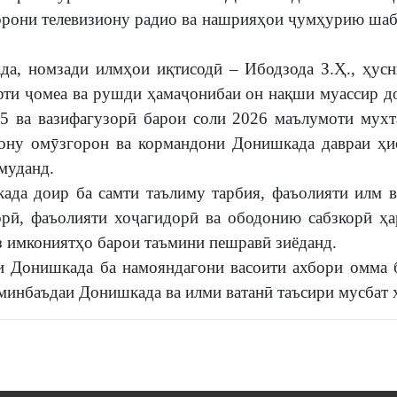
игорони телевизиону радио ва нашрияҳои ҷумҳурию ша
а, номзади илмҳои иқтисодӣ – Ибодзода З.Ҳ., ҳусн
ти ҷомеа ва рушди ҳамаҷонибаи он нақши муассир до
5 ва вазифагузорӣ барои соли 2026 маълумоти мухт
рону омӯзгорон ва кормандони Донишкада давраи ҳ
муданд.
да доир ба самти таълиму тарбия, фаъолияти илм в
орӣ, фаъолияти хоҷагидорӣ ва ободонию сабзкорӣ ҳа
з имкониятҳо барои таъмини пешравӣ зиёданд.
и Донишкада ба намояндагони васоити ахбори омма 
минбаъдаи Донишкада ва илми ватанӣ таъсири мусбат х