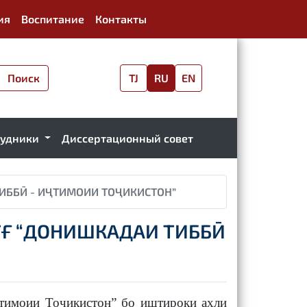
ия
Воспитание
Контакты
Поиск
TJ
RU
EN
рудники
Диссертационный совет
ИББӢ - ИҶТИМОИИ ТОҶИКИСТОН”
ТҒ “ДОНИШКАДАИ ТИББӢ
тимоии Тоҷикистон” бо иштироки аҳли