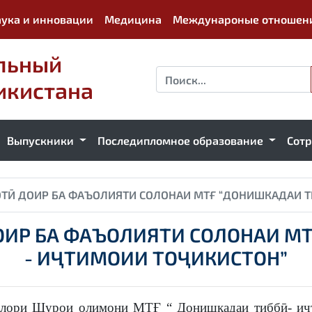
ука и инновации
Медицина
Междунароные отношен
льный
икистана
Выпускники
Последипломное образование
Сот
ТӢ ДОИР БА ФАЪОЛИЯТИ СОЛОНАИ МТҒ “ДОНИШКАДАИ Т
ИР БА ФАЪОЛИЯТИ СОЛОНАИ М
- ИҶТИМОИИ ТОҶИКИСТОН”
толори Шурои олимони МТҒ “ Донишкадаи тиббӣ- иҷ