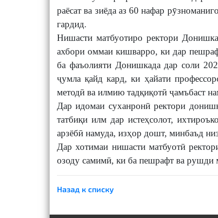
раёсат ва зиёда аз 60 нафар рӯзноман
гардид.
Нишасти матбуотиро ректори Донишкад
ахбори оммаи кишварро, ки дар пешраф
ба фаъолияти Донишкада дар соли 202
ҷумла қайд кард, ки ҳайати профессо
методӣ ва илмию тадқиқотӣ ҷамъбаст на
Дар идомаи суханронӣ ректори донишка
татбиқи илм дар истеҳсолот, ихтироък
арзёбӣ намуда, изҳор дошт, минбаъд ни
Дар хотимаи нишасти матбуотӣ ректор
озоду самимӣ, ки ба пешрафт ва рушди 
Назад к списку