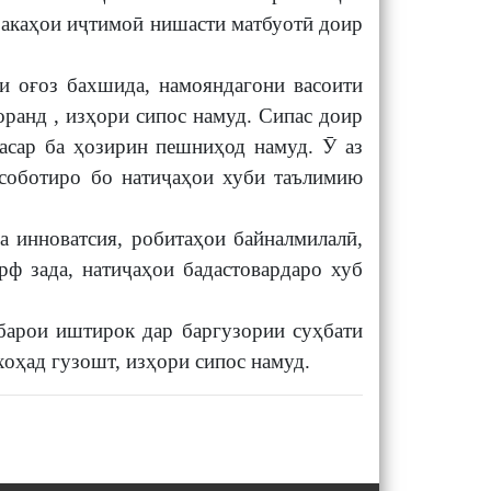
бакаҳои иҷтимоӣ нишасти матбуотӣ доир
и оғоз бахшида, намояндагони васоити
ранд , изҳори сипос намуд. Сипас доир
асар ба ҳозирин пешниҳод намуд. Ӯ аз
исоботиро бо натиҷаҳои хуби таълимию
а инноватсия, робитаҳои байналмилалӣ,
рф зада, натиҷаҳои бадастовардаро хуб
барои иштирок дар баргузории суҳбати
оҳад гузошт, изҳори сипос намуд.