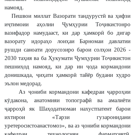
намояд.
Пешвои миллат Вазорати тандурустӣ ва ҳифзи
иҷтимоии аҳолии Ҷумҳурии Тоҷикистонро
вазифадор намудааст, ки дар ҳамкорӣ бо дигар
вазорату идораҳо лоиҳаи Барномаи давлатии
рушди саноати дорусозиро барои солҳои 2026 -
2030 таҳия ва ба Ҳукумати Ҷумҳурии Тоҷикистон
пешниҳод намояд, ки дар ин ҷода кормандони
донишкада, ҷиҳати ҳамкорӣ тайёр будани худро
эълон медорад.
Аз ҷониби кормандони кафедраи ҷарроҳии
кӯдакона, анатомияи топографӣ ва амалиёти
ҷарроҳӣ як Шаҳодатномаи нахустпатент барои
ихтирои «Тарзи гузаронидани
уретеросистоанастомоз», ва аз ҷониби кормандони
кафедраи технологияи фарматсевтӣ,