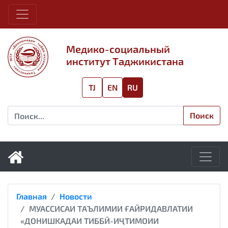
Медико-социальный
институт Таджикистана
TJ
EN
RU
Поиск
Главная
Новости
МУАССИСАИ ТАЪЛИМИИ ҒАЙРИДАВЛАТИИ
«ДОНИШКАДАИ ТИББӢ-ИҶТИМОИИ