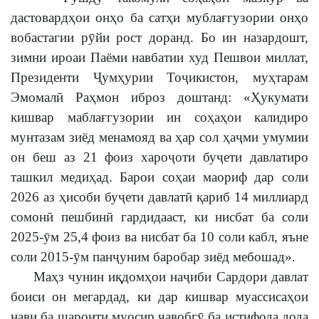
дастовардҳои онҳо ба сатҳи мублағгузории онҳо
вобастагии рӯйи рост доранд. Бо ин назардошт,
зимни ироаи Паёми навбатии худ Пешвои миллат,
Президенти Ҷумҳурии Тоҷикистон, муҳтарам
Эмомалӣ Раҳмон иброз доштанд: «Ҳукумати
кишвар маблағгузории ин соҳаҳои калидиро
мунтазам зиёд менамояд ва ҳар сол ҳаҷми умумии
он беш аз 21 фоиз хароҷоти буҷети давлатиро
ташкил медиҳад. Барои соҳаи маориф дар соли
2026 аз ҳисоби буҷети давлатӣ қариб 14 миллиард
сомонӣ пешбинӣ гардидааст, ки нисбат ба соли
2025-ӯм 25,4 фоиз ва нисбат ба 10 соли кабл, яъне
соли 2015-ӯм панҷуним баробар зиёд мебошад».
Маҳз чунин иқдомҳои наҷиби Сардори давлат
боиси он мегардад, ки дар кишвар муассисаҳои
нави ба шароити муосир ҷавобгӯ ба истифода дода