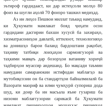
эътироф гардидааст, ки дар истеҳсоли молҳо 80
фоиз ва шуғли аҳолӣ 70 фоизро ташкил медиҳад.
Аз ин лиҳоз Пешвои миллат таъкид намуданд,
ки Ҳукумати мамлакат бояд ҷиҳати осон
гардидани дасгирии бахши хусусӣ ба захираҳо,
хизматрасониҳои давлатӣ, иттилоот, технологияҳо
ва донишҳо барои баланд бардоштани рақобат,
таҳияву татбиқи лоиҳаҳои сармоягузорӣ ва
таҳкими мавқеъ дар бозорҳои ватаниву хориҷӣ
тадбирҳои муассир андешанд. Бо мақсади таъмин
намудани самаранокии истифодаи маблағҳо ва
мутобиқсозии он ба стандартҳои байналмилалӣ ба
Вазорати маориф ва илми ҷумҳурӣ супориш дода
шуд, ки доир ба ин масъала яъне гузариш ба
низоми маблағгузории сарикасӣ ба Ҳукумати
мамлакат пешниҳодҳои мушаххас пешниҳод