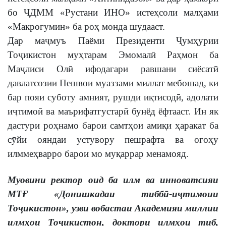
бо ҶДММ «Рустани ИНО» истеҳсоли малҳами
«Макрогумин» ба роҳ монда шудааст.
Дар маҷмуъ Паёми Президенти Ҷумҳурии
Тоҷикистон муҳтарам Эмомалӣ Раҳмон ба
Маҷлиси Олӣ ифодагари равшани сиёсатӣ
давлатсозии Пешвои муаззами миллат мебошад, ки
бар пояи суботу амният, рушди иқтисодӣ, адолати
иҷтимоӣ ва маърифатгустарӣ бунёд ёфтааст. Ин як
дастури роҳнамо барои самтҳои амиқи ҳаракат ба
сӯйи ояндаи устувору пешрафта ва огоҳу
илммеҳварро барои мо муқаррар менамояд.
Муовини ректор оид ба илм ва инноватсияи
МТҒ «Донишкадаи тиббӣ-иҷтимоии
Тоҷикистон», узви вобастаи Академияи миллии
илмҳои Тоҷикистон, доктори илмҳои тиб,