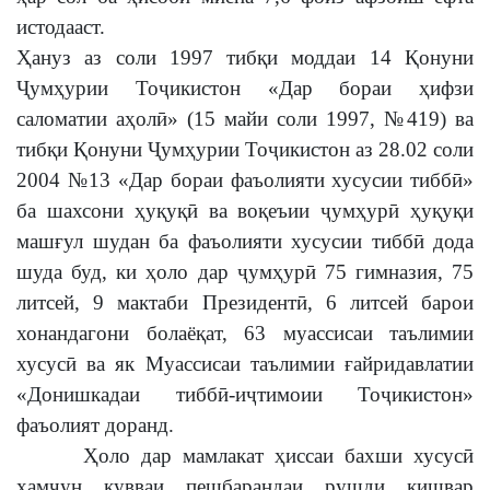
истодааст.
Ҳануз аз соли 1997 тибқи моддаи 14 Қонуни
Ҷумҳурии Тоҷикистон «Дар бораи ҳифзи
саломатии аҳолӣ» (15 майи соли 1997, №419) ва
тибқи Қонуни Ҷумҳурии Тоҷикистон аз 28.02 соли
2004 №13 «Дар бораи фаъолияти хусусии тиббӣ»
ба шахсони ҳуқуқӣ ва воқеъии ҷумҳурӣ ҳуқуқи
машғул шудан ба фаъолияти хусусии тиббӣ дода
шуда буд, ки ҳоло дар ҷумҳурӣ 75 гимназия, 75
литсей, 9 мактаби Президентӣ, 6 литсей барои
хонандагони болаёқат, 63 муассисаи таълимии
хусусӣ ва як Муассисаи таълимии ғайридавлатии
«Донишкадаи тиббӣ-иҷтимоии Тоҷикистон»
фаъолият доранд.
Ҳоло дар мамлакат ҳиссаи бахши хусусӣ
ҳамчун қувваи пешбарандаи рушди кишвар