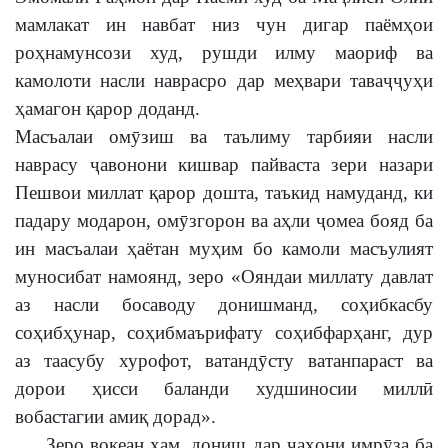
мамлакат ин навбат низ чун дигар паёмҳои
роҳнамунсози худ, рушди илму маориф ва
камолоти насли наврасро дар меҳвари таваҷҷуҳи
ҳамагон қарор доданд.
Масъалаи омӯзиш ва таълиму тарбияи насли
наврасу ҷавонони кишвар пайваста зери назари
Пешвои миллат қарор дошта, таъкид намуданд, ки
падару модарон, омӯзгорон ва аҳли ҷомеа бояд ба
ин масъалаи ҳаётан муҳим бо камоли масъулият
муносибат намоянд, зеро «Ояндаи миллату давлат
аз насли босаводу донишманд, соҳибкасбу
соҳибҳунар, соҳибмаърифату соҳибфарҳанг, дур
аз таасубу хурофот, ватандӯсту ватанпараст ва
дорои ҳисси баланди худшиносии миллӣ
вобастагии амиқ дорад».
Зеро воқеан ҳам, дониш дар ҷаҳони имрӯза ба