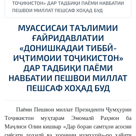
ТОҶИКИСТОН» ДАР ТАДБИҚИ ПАЁМИ НАВБАТИИ
ПЕШВОИ МИЛЛАТ ПЕШСАФ ХОҲАД БУД
МУАССИСАИ ТАЪЛИМИИ
ҒАЙРИДАВЛАТИИ
«ДОНИШКАДАИ ТИББӢ-
ИҶТИМОИИ ТОҶИКИСТОН»
ДАР ТАДБИҚИ ПАЁМИ
НАВБАТИИ ПЕШВОИ МИЛЛАТ
ПЕШСАФ ХОҲАД БУД
Паёми Пешвои миллат Президенти Ҷумҳурии
Тоҷикистон муҳтарам Эмомалӣ Раҳмон ба
Маҷлиси Олии кишвар «Дар бораи самтҳои асосии
сиёсати дохилӣ ва хориҷии ҷумҳурӣ»-ро ҳайати