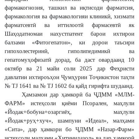
фармакогнозия, ташкил ва иқтисоди фарматсия,
фармакология ва фармакологияи клиникӣ, хизмати
фарматсевтӣ ва иттилоотӣ фармасевтӣ як
Шаҳодатномаи нахустпатент барои ихтирои
балзами «Фитогепатон», ки дорои таъсири
гипохолестеринӣ, гиполипедимикӣ ва
гепатомуҳофизатӣ дорад, ба даст овардаанд 10
октябр ва 21 майи соли 2025 дар Феҳристи
давлатии ихтироъҳои Ҷумҳурии Тоҷикистон таҳти
№ TJ 1641 ва № TJ 1602 ба қайд гирифта шудаанд.
Ҳамзамон дар ҳамкорӣ ба ҶДММ «МЛМ-
ФАРМ» истеҳсоли қиёми Псорален, маҳлули
«Йодак+бобуна+озаргиёҳ, маҳлули
«Йодак+руҳ+хуч», шампуни «Идеал», малҳами
«Сита», дар ҳамкори бо ҶДММ «Назар-Фарм»
истеҳсоли малҳами «Хитинидазол» ва дар ҳамкорӣ