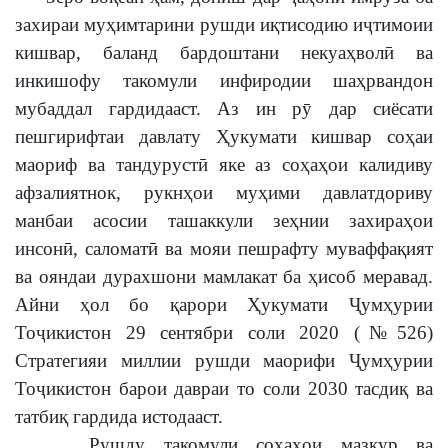
захираи муҳимтарини рушди иқтисодию иҷтимоии
кишвар, баланд бардоштани некуаҳволӣ ва
инкишофу такомули инфиродии шаҳрвандон
мубаддал гардидааст. Аз ин рӯ дар сиёсати
пешгирифтаи давлату Ҳукумати кишвар соҳаи
маориф ва тандурустӣ яке аз соҳаҳои калидиву
афзалиятнок, рукнҳои муҳими давлатдориву
манбаи асосии ташаккули зеҳнии захираҳои
инсонӣ, саломатӣ ва мояи пешрафту муваффақият
ва ояндаи дурахшони мамлакат ба ҳисоб меравад.
Айни ҳол бо қарори Ҳукумати Ҷумҳурии
Тоҷикистон 29 сентябри соли 2020 (№526)
Стратегияи миллии рушди маорифи Ҷумҳурии
Тоҷикистон барои давраи то соли 2030 тасдиқ ва
татбиқ гардида истодааст.
Рушду такомули соҳаҳои мазкур ва