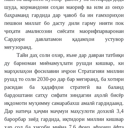
шуда, кормандони соҳаи маориф ва илм аз онҳо
баҳраманд гардида дар ҷавоб ба ин ғамхориҳои
пешвои миллат бо дасту дили гарму нияти пок
ҷиҳати амалисозии сиёсати маорифпарваронаи
Сардори давлатамон қадамҳои устувор
мегузоранд.
Тайи даҳ соли охир, яъне дар давраи татбиқи
ду барномаи миёнамуҳлати рушди кишвар, ки
марҳилаҳои фосилавии иҷрои Стратагияи миллии
рушд то соли 2030-ро дар бар мегиранд, ба хотири
расидан ба ҳадафҳои стратегӣ ва баланд
бардоштани сатҳу сифати зиндагии аҳолӣ бисёр
иқдомоти муҳимму самарабахш амалӣ гардидаанд.
Дар натиҷа ҳаҷми маҷмуи маҳсулоти дохилӣ 3,4
барорбар зиёд гардида, иқтидори миллии кишвар
ҳар сол ба ҳисоби миёна 7,6 фоиз афзоиш ёфта