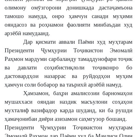
олимону омӯзгорони донишкада дастаҷамъона
тамошо намуда, онро ҳамчун санади муҳими
ояндасоз ва роҳнамои фаолияти минбаъдаи худ
арзёбӣ намудаанд.
Дар қисмати аввали Паёми худ муҳтарам
Президенти Ҷумҳурии Тоҷикистон Эмомалӣ
Раҳмон мардуми сарбаланду тамаддунофари тоҷик
ва давлати соҳибистиқлоли тоҷиконро бо
дастовардҳои назаррас ва руйдодҳои муҳим
ҳамчун соли бобарор ва таърихӣ арзёбӣ намуд.
Ҳамзамон, баҳри амалисозии барномаҳои
мушаххаси ояндаи наздик масъулони соҳаҳои
мухталиф вазифадор карда шуданд, ки ба рушди
ҳамаҷонибаи диёри азизамон саҳмгузор бошанд.
Президенти Ҷумҳурии Тоҷикистон муҳтарам
Эмомалӣ Раҳмон дар Паёми худ ба Маҷлиси Олии