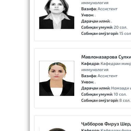
иммунология
Вазифа:
Ассистент
Унвон:
.
Дараҷаи илмӣ:
.
Собиқаи умумӣ:
20 сол.
Собиқаи омӯзгорӣ:
15 сол
Мавлоназарова Сулх
Кафедра:
Кафедраи микр
иммунология
Вазифа:
Ассистент
Унвон:
.
Дараҷаи илмӣ:
Номзади 
Собиқаи умумӣ:
10 сол.
Собиқаи омӯзгорӣ:
8 сол.
Ҷабборов Фируз Шер
Кафедра:
Кафедраи физи