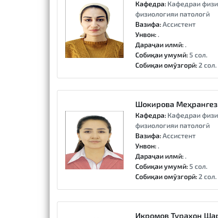
Кафедра:
Кафедраи физи
физиологияи патологӣ
Вазифа:
Ассистент
Унвон:
.
Дараҷаи илмӣ:
.
Собиқаи умумӣ:
5 сол.
Собиқаи омӯзгорӣ:
2 сол.
Шокирова Меҳрангез
Кафедра:
Кафедраи физи
физиологияи патологӣ
Вазифа:
Ассистент
Унвон:
.
Дараҷаи илмӣ:
.
Собиқаи умумӣ:
5 сол.
Собиқаи омӯзгорӣ:
2 сол.
Икромов Турахон Ша