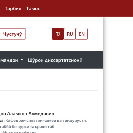
Тарбия
Тамос
Ҷустуҷӯ
TJ
RU
EN
рмандон
Шӯрои диссертатсионӣ
ов Аламхон Ахмедович
ра:
Кафедраи сиҳатии ҷомеа ва тандурустӣ,
тиббӣ бо курси таърихи тиб
:
Мудири кафедра