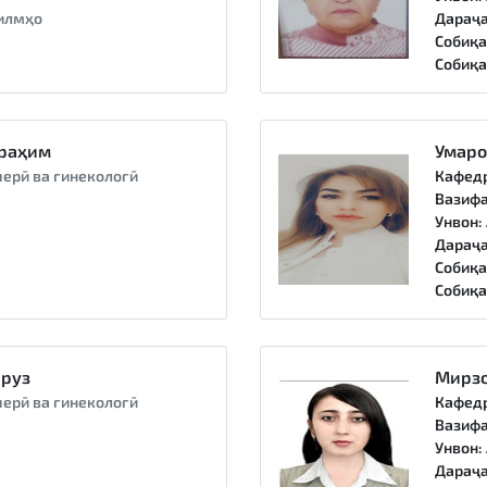
илмҳо
Дараҷа
Собиқа
Собиқа
раҳим
Умаро
ерӣ ва гинекологӣ
Кафед
Вазифа
Унвон:
Дараҷа
Собиқа
Собиқа
руз
Мирз
ерӣ ва гинекологӣ
Кафед
Вазифа
Унвон:
Дараҷа