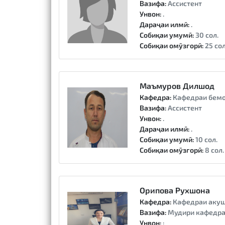
Вазифа:
Ассистент
Унвон:
.
Дараҷаи илмӣ:
.
Собиқаи умумӣ:
30 сол.
Собиқаи омӯзгорӣ:
25 сол
Маъмуров Дилшод
Кафедра:
Кафедраи бемо
Вазифа:
Ассистент
Унвон:
.
Дараҷаи илмӣ:
.
Собиқаи умумӣ:
10 сол.
Собиқаи омӯзгорӣ:
8 сол.
Орипова Рухшона
Кафедра:
Кафедраи акуш
Вазифа:
Мудири кафедр
Унвон:
: