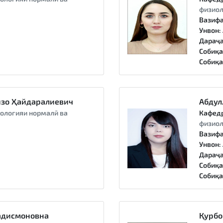
физиол
Вазифа
Унвон:
Дараҷа
Собиқа
Собиқа
зо Ҳайдаралиевич
Абдул
ологияи нормалӣ ва
Кафед
физиол
Вазифа
Унвон:
Дараҷа
Собиқа
Собиқа
адисмоновна
Қурбо