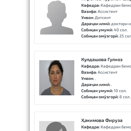
Кафедра:
Кафедраи бемо
Вазифа:
Ассистент
Унвон:
Дотсент
Дараҷаи илмӣ:
доктори и
Собиқаи умумӣ:
40 сол.
Собиқаи омӯзгорӣ:
25 сол
Кулдашова Гулноз
Кафедра:
Кафедраи бемо
Вазифа:
Ассистент
Унвон:
.
Дараҷаи илмӣ:
.
Собиқаи умумӣ:
10 сол.
Собиқаи омӯзгорӣ:
8 сол.
Ҳакимова Фируза
Кафедра:
Кафедраи бемо