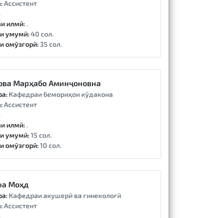
:
Ассистент
.
и илмӣ:
.
и умумӣ:
40 сол.
и омӯзгорӣ:
35 сол.
ва Марҳабо Аминҷоновна
ра:
Кафедраи бемориҳои кӯдакона
:
Ассистент
.
и илмӣ:
.
и умумӣ:
15 сол.
и омӯзгорӣ:
10 сол.
фа Моҳд
ра:
Кафедраи акушерӣ ва гинекологӣ
:
Ассистент
.