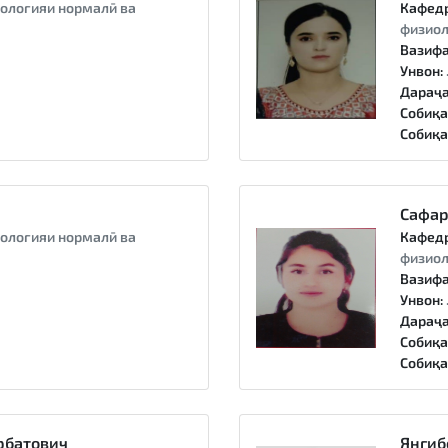
ологияи нормалӣ ва
Кафед
физиол
Вазифа
Унвон:
Дараҷа
Собиқа
Собиқа
Сафар
ологияи нормалӣ ва
Кафед
физиол
Вазифа
Унвон:
Дараҷа
Собиқа
Собиқа
рбатович
Янгиб