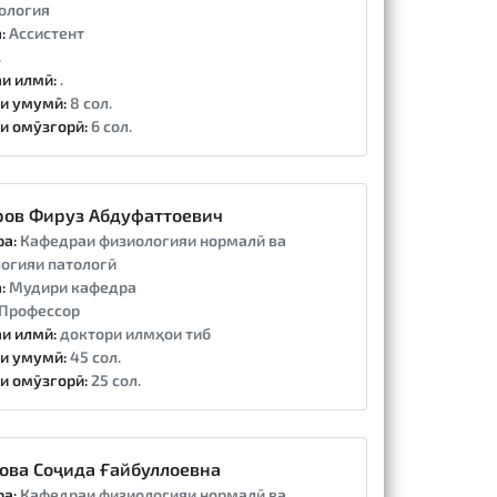
ология
:
Ассистент
.
и илмӣ:
.
и умумӣ:
8 сол.
и омӯзгорӣ:
6 сол.
ов Фируз Абдуфаттоевич
ра:
Кафедраи физиологияи нормалӣ ва
огияи патологӣ
:
Мудири кафедра
Профессор
и илмӣ:
доктори илмҳои тиб
и умумӣ:
45 сол.
и омӯзгорӣ:
25 сол.
ова Соҷида Ғайбуллоевна
ра:
Кафедраи физиологияи нормалӣ ва