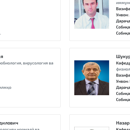
иммун
Вазифа
Унвон:
Дараҷа
Собиқа
.
Собиқа
ия
Шукур
обиология, вирусология ва
Кафед
физиол
Вазифа
Унвон:
илмҳо
Дараҷа
Собиқа
Собиқа
дилович
Назар
ологияи нормалӣ ва
Кафед