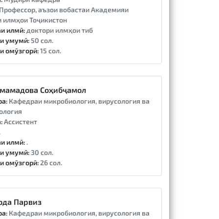
Профессор, аъзои вобастаи Академияи
 илмҳои Тоҷикистон
и илмӣ:
доктори илмҳои тиб
и умумӣ:
50 сол.
и омӯзгорӣ:
15 сол.
мамадова Соҳибҷамол
ра:
Кафедраи микробиология, вирусология ва
ология
:
Ассистент
.
и илмӣ:
.
и умумӣ:
30 сол.
и омӯзгорӣ:
26 сол.
ода Парвиз
ра:
Кафедраи микробиология, вирусология ва