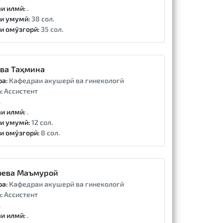
и илмӣ:
.
и умумӣ:
38 сол.
и омӯзгорӣ:
35 сол.
ва Таҳмина
ра:
Кафедраи акушерӣ ва гинекологӣ
:
Ассистент
.
и илмӣ:
.
и умумӣ:
12 сол.
и омӯзгорӣ:
8 сол.
оева Маъмурой
ра:
Кафедраи акушерӣ ва гинекологӣ
:
Ассистент
.
и илмӣ:
.