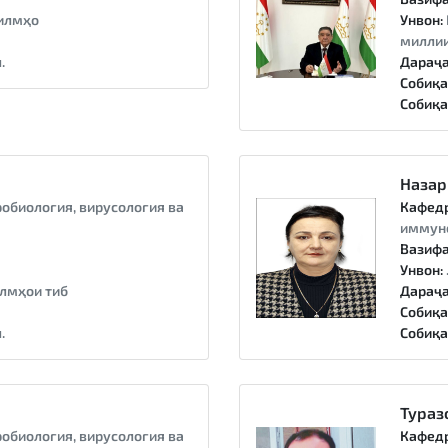
илмҳо
Унвон:
миллии
.
Дараҷа
Собиқа
Собиқа
Назар
обиология, вирусология ва
Кафед
иммун
а
Вазифа
Унвон:
лмҳои тиб
Дараҷа
Собиқа
.
Собиқа
Тураз
обиология, вирусология ва
Кафед