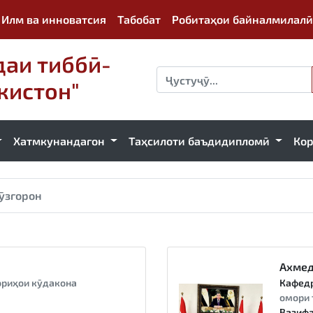
Илм ва инноватсия
Табобат
Робитаҳои байналмилалӣ
аи тиббӣ-
кистон"
Хатмкунандагон
Таҳсилоти баъдидипломӣ
Ко
ӯзгорон
Ахмед
риҳои кӯдакона
Кафед
а
омори 
Вазифа