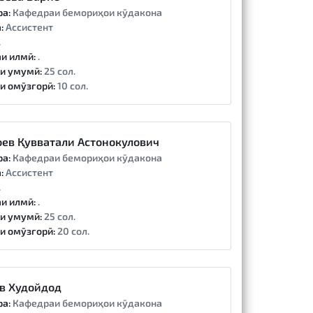
ра:
Кафедраи бемориҳои кӯдакона
:
Ассистент
.
и илмӣ:
.
и умумӣ:
25 сол.
и омӯзгорӣ:
10 сол.
ев Қувватали Астонокулович
ра:
Кафедраи бемориҳои кӯдакона
:
Ассистент
.
и илмӣ:
.
и умумӣ:
25 сол.
и омӯзгорӣ:
20 сол.
в Худойдод
ра:
Кафедраи бемориҳои кӯдакона