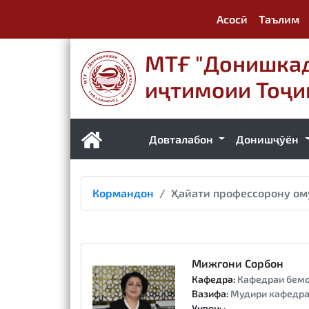
Асосӣ
Таълим
МТҒ "Донишкад
иҷтимоии Тоҷи
Довталабон
Донишҷӯён
Кормандон
Ҳайати профессорону ом
Мижгони Сорбон
Кафедра:
Кафедраи бемо
Вазифа:
Мудири кафедр
Унвон:
: