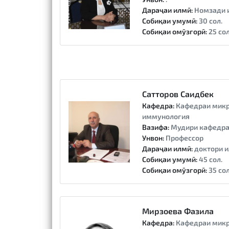
Дараҷаи илмӣ:
Номзади 
Собиқаи умумӣ:
30 сол.
Собиқаи омӯзгорӣ:
25 сол
Сатторов Саидбек
Кафедра:
Кафедраи микр
иммунология
Вазифа:
Мудири кафедр
Унвон:
Профессор
Дараҷаи илмӣ:
доктори и
Собиқаи умумӣ:
45 сол.
Собиқаи омӯзгорӣ:
35 сол
Мирзоева Фазила
Кафедра:
Кафедраи микр