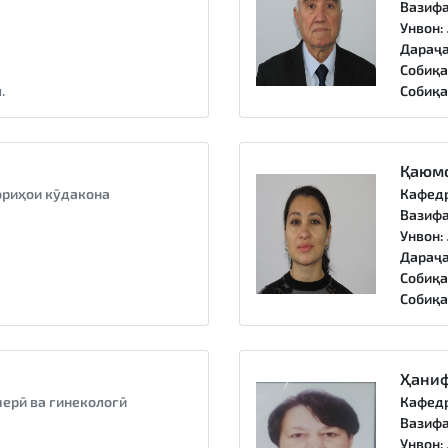
Вазифа
Унвон:
Дараҷа
Собиқа
.
Собиқа
Қаюмо
риҳои кӯдакона
Кафед
Вазифа
Унвон:
Дараҷа
Собиқа
Собиқа
Ҳани
ерӣ ва гинекологӣ
Кафед
а
Вазифа
Унвон: