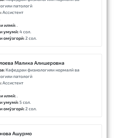
огияи патологӣ
:
Ассистент
.
и илмӣ:
.
и умумӣ:
4 сол.
и омӯзгорӣ:
2 сол.
лоева Малика Алишеровна
ра:
Кафедраи физиологияи нормалӣ ва
огияи патологӣ
:
Ассистент
.
и илмӣ:
.
и умумӣ:
5 сол.
и омӯзгорӣ:
2 сол.
нова Ашурмо