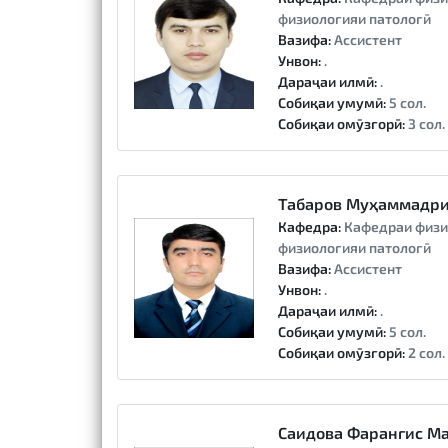
физиологияи патологӣ
Вазифа:
Ассистент
Унвон:
.
Дараҷаи илмӣ:
.
Собиқаи умумӣ:
5 сол.
Собиқаи омӯзгорӣ:
3 сол.
Табаров Муҳаммадри
Кафедра:
Кафедраи физи
физиологияи патологӣ
Вазифа:
Ассистент
Унвон:
.
Дараҷаи илмӣ:
.
Собиқаи умумӣ:
5 сол.
Собиқаи омӯзгорӣ:
2 сол.
Саидова Фарангис М