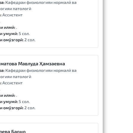
ра:
Кафедраи физиологияи нормалӣ ва
огияи патологӣ
:
Ассистент
.
и илмӣ:
.
и умумӣ:
5 сол.
и омӯзгорӣ:
2 сол.
матова Мавлуда Ҳамзаевна
ра:
Кафедраи физиологияи нормалӣ ва
огияи патологӣ
:
Ассистент
.
и илмӣ:
.
и умумӣ:
5 сол.
и омӯзгорӣ:
2 сол.
оева Барно