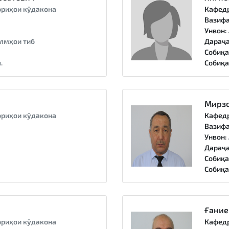
риҳои кӯдакона
Кафед
Вазифа
Унвон:
лмҳои тиб
Дараҷа
Собиқа
.
Собиқа
Мирзо
риҳои кӯдакона
Кафед
Вазифа
Унвон:
Дараҷа
Собиқа
Собиқа
Ғание
риҳои кӯдакона
Кафед