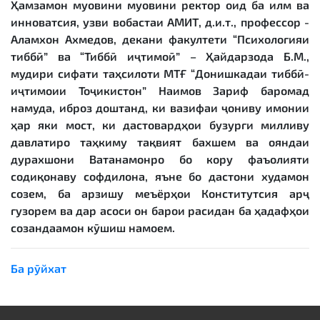
Ҳамзамон муовини муовини ректор оид ба илм ва
инноватсия, узви вобастаи АМИТ, д.и.т., профессор -
Аламхон Ахмедов, декани факултети “Психологияи
тиббӣ” ва “Тиббӣ иҷтимоӣ” – Ҳайдарзода Б.М.,
мудири сифати таҳсилоти МТҒ “Донишкадаи тиббӣ-
иҷтимоии Тоҷикистон” Наимов Зариф баромад
намуда, иброз доштанд, ки вазифаи ҷониву имонии
ҳар яки мост, ки дастовардҳои бузурги милливу
давлатиро таҳкиму тақвият бахшем ва ояндаи
дурахшони Ватанамонро бо кору фаъолияти
содиқонаву софдилона, яъне бо дастони худамон
созем, ба арзишу меъёрҳои Конститутсия арҷ
гузорем ва дар асоси он барои расидан ба ҳадафҳои
созандаамон кӯшиш намоем.
Ба рӯйхат