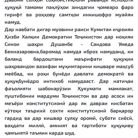
ҳуқуқӣ тамоми паҳлӯҳои зиндагии ҷомеаро фаро
гирифт ва роҳҳову самтҳои инкишофро муайян
намуд.
Дар навбати дигар муовини раиси Кумитаи иҷроияи
Ҳизби Халқии Демократии Тоҷикистон дар ноҳияи
Синои шаҳри Душанбе - Саидова Умеда
Бекназаровна,баромад намуда иброз намуданд, ки
баланд бардоштани маърифати ҳуқуқии
шаҳрвандон вазифаи муҳимтарини кишваре маҳсуб
меёбад, ки роҳи бунёди давлати демократӣ ва
ҳуқуқбунёдро интихоб намудааст. Дар натиҷаи
фаъолияти шабонарӯзии Ҳукумати мамлакат,
пуштибонии мардуми Тоҷикистон ва дар асоси ин
меъёри конститутсионӣ дар як давраи нисбатан
кӯтоҳи таърихӣ сохти конститутсионӣ барқарор
гардид ва дар кишвар сулҳу оромӣ, суботи сиёсӣ,
ваҳдати миллӣ, амният ва тартиботи ҳуқуқиву
ҷамъиятӣ таъмин карда шуд.