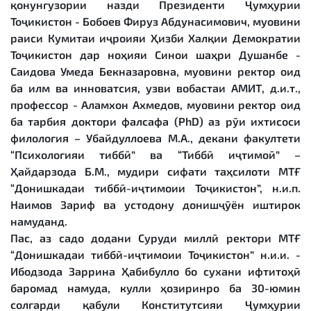
қонунгузории назди Президенти Ҷумҳурии
Тоҷикистон - Бобоев Фируз Абдунасимович, муовини
раиси Кумитаи иҷроияи Ҳизби Халқии Демократии
Тоҷикистон дар ноҳияи Синои шаҳри Душанбе -
Саидова Умеда Бекназаровна, муовини ректор оид
ба илм ва инноватсия, узви вобастаи АМИТ, д.и.т.,
профессор - Аламхон Ахмедов, муовини ректор оид
ба тарбия доктори фалсафа (PhD) аз рӯи ихтисоси
филология – Убайдуллоева М.А., декани факултети
“Психологияи тиббӣ” ва “Тиббӣ иҷтимоӣ” –
Ҳайдарзода Б.М., мудири сифати таҳсилоти МТҒ
“Донишкадаи тиббӣ-иҷтимоии Тоҷикистон”, н.и.п.
Наимов Зариф ва устодону донишҷӯён иштирок
намуданд.
Пас, аз садо додани Суруди миллӣ ректори МТҒ
“Донишкадаи тиббӣ-иҷтимоии Тоҷикистон” н.и.и. -
Ибодзода Заррина Ҳабибулло бо сухани ифтитоҳӣ
баромад намуда, кулли ҳозиринро ба 30-юмин
солгарди қабули Конститутсияи Ҷумҳурии