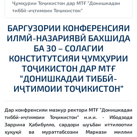
Ҷумҳурии Тоҷикистон дар МТҒ “Донишкадаи
тиббӣ-иҷтимоии Тоҷикистон”
БАРГУЗОРИИ КОНФЕРЕНСИЯИ
ИЛМӢ-НАЗАРИЯВӢ БАХШИДА
БА 30 – СОЛАГИИ
КОНСТИТУТСИЯИ ҶУМҲУРИИ
ТОҶИКИСТОН ДАР МТҒ
“ДОНИШКАДАИ ТИББӢ-
ИҶТИМОИИ ТОҶИКИСТОН”
Дар конфренсияи мазкур ректори МТҒ “Донишкадаи
тиббӣ-иҷтимоии Тоҷикистон” н.и.и. - Ибодзода
Заррина Ҳабибулло, сардори шуъбаи иттилоотии
ҳуқуқӣ ва мураттабсозии Маркази миллии