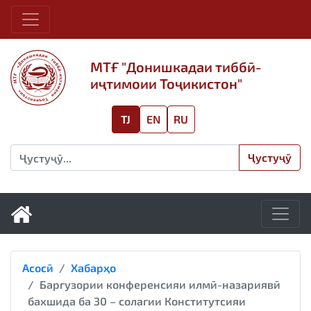
МТҒ "Донишкадаи тиббӣ-
иҷтимоии Тоҷикистон"
TJ
EN
RU
Ҷустуҷӯ
Асосӣ
Хабарҳо
Баргузории конференсияи илмӣ-назариявӣ
бахшида ба 30 – солагии Конститутсияи