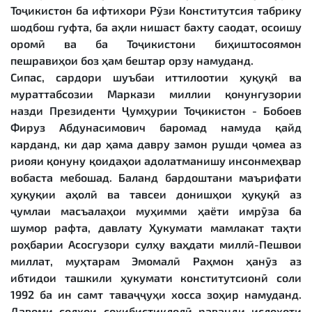
Тоҷикистон ба ифтихори Рӯзи Конститутсия табрику
шодбош гуфта, ба аҳли нишаст бахту саодат, осоишу
оромӣ ва ба Тоҷикистони биҳиштосоямон
пешравиҳои боз ҳам бештар орзу намуданд.
Сипас, сардори шуъбаи иттилоотии ҳуқуқӣ ва
мураттабсозии Маркази миллии қонунгузории
назди Президенти Ҷумҳурии Тоҷикистон - Бобоев
Фируз Абдунасимович баромад намуда қайд
карданд, ки дар ҳама давру замон рушди ҷомеа аз
риояи қонуну қоидаҳои адолатманишу инсонмеҳвар
вобаста мебошад. Баланд бардоштани маърифати
ҳуқуқии аҳолӣ ва тавсеи донишҳои ҳуқуқӣ аз
ҷумлаи масъалаҳои муҳимми ҳаёти имрӯза ба
шумор рафта, давлату Ҳукумати мамлакат таҳти
роҳбарии Асосгузори сулҳу ваҳдати миллӣ-Пешвои
миллат, муҳтарам Эмомалӣ Раҳмон ҳанӯз аз
ибтидои ташкили ҳукумати конститутсионӣ соли
1992 ба ин самт таваҷҷуҳи хосса зоҳир намуданд.
Давоми солҳои соҳибистиқлолӣ раванди ислоҳоти