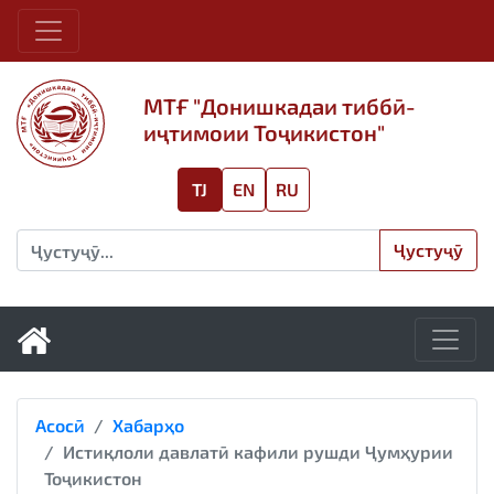
МТҒ "Донишкадаи тиббӣ-
иҷтимоии Тоҷикистон"
TJ
EN
RU
Ҷустуҷӯ
Асосӣ
Хабарҳо
Истиқлоли давлатӣ кафили рушди Ҷумҳурии
Тоҷикистон