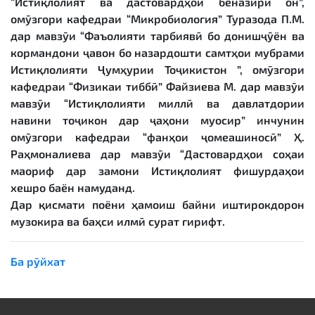
“Истиқлолият ва дастовардҳои беназири он”,
омӯзгори кафедраи “Микробиология” Туразода П.М.
дар мавзӯи “Фаъолияти тарбиявӣ бо донишҷӯён ва
кормандони ҷавон бо назардошти самтҳои мубрами
Истиқлолияти Ҷумҳурии Тоҷикистон ”, омӯзгори
кафедраи “Физикаи тиббӣ” Файзиева М. дар мавзӯи
мавзӯи “Истиқлолияти миллӣ ва давлатдории
навини тоҷикон дар ҷаҳони муосир” инчунин
омӯзгори кафедраи “фанҳои ҷомеашиносӣ” Ҳ.
Раҳмоналиева дар мавзӯи “Дастовардҳои соҳаи
маориф дар замони Истиқлолият фишурдаҳои
хешро баён намуданд.
Дар қисмати поёни ҳамоиш байни иштирокдорон
музокира ва баҳси илмӣ сурат гирифт.
Ба рӯйхат