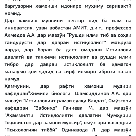
баргузории ҳамоиши идонаро муҳиму саривақтӣ
номид.
Дар ҳамоиш муовини ректор оид ба илм ва
инноватсия, узви вобастаи АМИТ, д.и.т., профессор
Ахмедов А.А. дар мавзӯи “Рушди илми тиб ва соҳаи
тандурустӣ дар давраи истиқлолият” маъруза
карда, дар бораи ба даст омадани Истиқлоли
давлатӣ ва таҳкими истиқлолият ва рушди илми
тибро дар давраи истиқлолият ба ҳамагон
маълумотҳои ҷадид ва сирф илмиро ибрози назар
намуд.
Ҳамчунин, дар рафти ҳамоиш мудири
кафедраи“Химияи биологӣ” Шамсиддинов А.А. дар
мавзӯи “Истиқлолият рамзи сулҳу Ваҳдат”, Омӯзгори
кафедраи “Забонҳо” Ғаниева М. дар мавзӯи
“Аҳаммияти Истиқлолияти давлатии Ҷумҳурии
Тоҷикистон дар замони муосир”, омӯзгори кафедраи
”Психологияи тиббӣ” Одиназода Л. дар мавзӯи