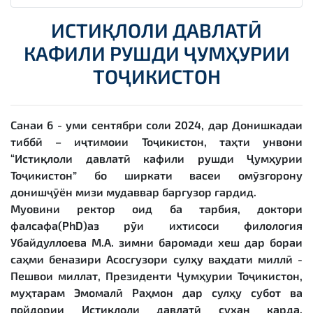
ИСТИҚЛОЛИ ДАВЛАТӢ
КАФИЛИ РУШДИ ҶУМҲУРИИ
ТОҶИКИСТОН
Санаи 6 - уми сентябри соли 2024, дар Донишкадаи
тиббӣ – иҷтимоии Тоҷикистон, таҳти унвони
“Истиқлоли давлатӣ кафили рушди Ҷумҳурии
Тоҷикистон” бо ширкати васеи омӯзгорону
донишҷӯён мизи мудаввар баргузор гардид.
Муовини ректор оид ба тарбия, доктори
фалсафа(PhD)аз рӯи ихтисоси филология
Убайдуллоева М.А. зимни баромади хеш дар бораи
саҳми беназири Асосгузори сулҳу ваҳдати миллӣ -
Пешвои миллат, Президенти Ҷумҳурии Тоҷикистон,
муҳтарам Эмомалӣ Раҳмон дар сулҳу субот ва
пойдории Истиқлоли давлатӣ сухан карда,