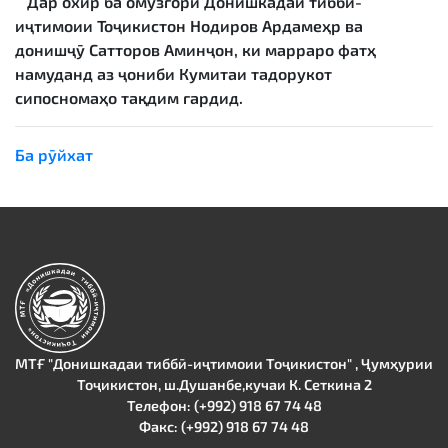
Дар охир ба омӯзгори Донишкадаи тиббӣ-
иҷтимоии Тоҷикистон Нодиров Ардамеҳр ва
донишҷӯ Сатторов Аминҷон, ки марраро фатҳ
намуданд аз ҷониби Кумитаи тадорукот
сипосномаҳо тақдим гардид.
Ба рӯйхат
МТҒ "Донишкадаи тиббӣ-иҷтимоии Тоҷикистон" , Ҷумҳурии
Тоҷикистон, ш.Душанбе,кучаи К. Сеткина 2
Телефон: (+992) 918 67 74 48
Факс: (+992) 918 67 74 48