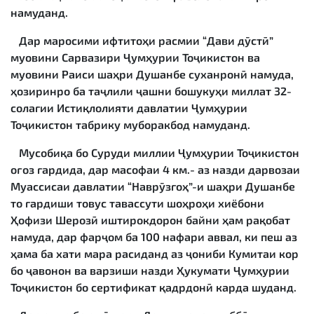
намуданд.
Дар маросими ифтитоҳи расмии “Дави дӯстӣ”
муовини Сарвазири Ҷумҳурии Тоҷикистон ва
муовини Раиси шаҳри Душанбе суханронӣ намуда,
ҳозиринро ба таҷлили ҷашни бошукуҳи миллат 32-
солагии Истиқлолияти давлатии Ҷумҳурии
Тоҷикистон табрику муборакбод намуданд.
Мусобиқа бо Суруди миллии Ҷумҳурии Тоҷикистон
оғоз гардида, дар масофаи 4 км.- аз назди дарвозаи
Муассисаи давлатии “Наврӯзгоҳ”-и шаҳри Душанбе
то гардиши товус тавассути шоҳроҳи хиёбони
Ҳофизи Шерозӣ иштирокдорон байни ҳам рақобат
намуда, дар фарҷом ба 100 нафари аввал, ки пеш аз
ҳама ба хати мара расиданд аз ҷониби Кумитаи кор
бо ҷавонон ва варзиши назди Ҳукумати Ҷумҳурии
Тоҷикистон бо сертификат қадрдонӣ карда шуданд.