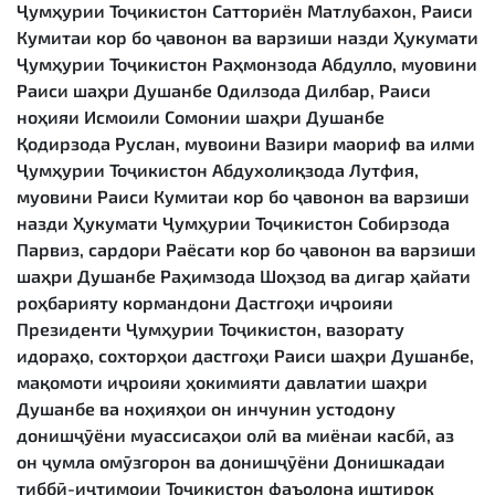
Ҷумҳурии Тоҷикистон Сатториён Матлубахон, Раиси
Кумитаи кор бо ҷавонон ва варзиши назди Ҳукумати
Ҷумҳурии Тоҷикистон Раҳмонзода Абдулло, муовини
Раиси шаҳри Душанбе Одилзода Дилбар, Раиси
ноҳияи Исмоили Сомонии шаҳри Душанбе
Қодирзода Руслан, мувоини Вазири маориф ва илми
Ҷумҳурии Тоҷикистон Абдухолиқзода Лутфия,
муовини Раиси Кумитаи кор бо ҷавонон ва варзиши
назди Ҳукумати Ҷумҳурии Тоҷикистон Собирзода
Парвиз, сардори Раёсати кор бо ҷавонон ва варзиши
шаҳри Душанбе Раҳимзода Шоҳзод ва дигар ҳайати
роҳбарияту кормандони Дастгоҳи иҷроияи
Президенти Ҷумҳурии Тоҷикистон, вазорату
идораҳо, сохторҳои дастгоҳи Раиси шаҳри Душанбе,
мақомоти иҷроияи ҳокимияти давлатии шаҳри
Душанбе ва ноҳияҳои он инчунин устодону
донишҷӯёни муассисаҳои олӣ ва миёнаи касбӣ, аз
он ҷумла омӯзгорон ва донишҷӯёни Донишкадаи
тиббӣ-иҷтимоии Тоҷикистон фаъолона иштирок