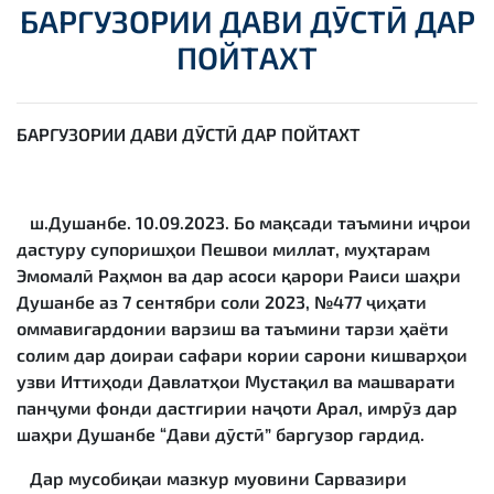
БАРГУЗОРИИ ДАВИ ДӮСТӢ ДАР
ПОЙТАХТ
БАРГУЗОРИИ ДАВИ ДӮСТӢ ДАР ПОЙТАХТ
ш.Душанбе. 10.09.2023. Бо мақсади таъмини иҷрои
дастуру супоришҳои Пешвои миллат, муҳтарам
Эмомалӣ Раҳмон ва дар асоси қарори Раиси шаҳри
Душанбе аз 7 сентябри соли 2023, №477 ҷиҳати
оммавигардонии варзиш ва таъмини тарзи ҳаёти
солим дар доираи сафари кории сарони кишварҳои
узви Иттиҳоди Давлатҳои Мустақил ва машварати
панҷуми фонди дастгирии наҷоти Арал, имрӯз дар
шаҳри Душанбе “Дави дӯстӣ” баргузор гардид.
Дар мусобиқаи мазкур муовини Сарвазири