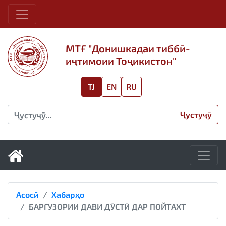
МТҒ "Донишкадаи тиббӣ-
иҷтимоии Тоҷикистон"
TJ
EN
RU
Ҷустуҷӯ
Асосӣ
Хабарҳо
БАРГУЗОРИИ ДАВИ ДӮСТӢ ДАР ПОЙТАХТ