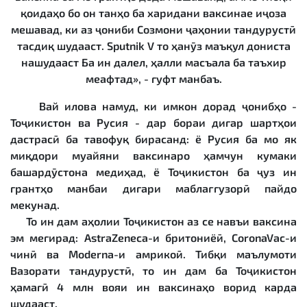
қоидаҳо бо он танҳо ба харидани ваксинае иҷоза
мешавад, ки аз ҷониби Созмони ҷаҳонии тандурустӣ
тасдиқ шудааст. Sputnik V то ҳанӯз маъқул дониста
нашудааст Ба ин далел, ҳалли масъала ба таъхир
меафтад», - гуфт манбаъ.
Вай илова намуд, ки имкон дорад ҷонибҳо -
Тоҷикистон ва Русия - дар бораи дигар шартҳои
дастрасӣ ба тавофуқ бирасанд: ё Русия ба мо як
миқдори муайяни ваксинаро ҳамчун кумаки
башардӯстона медиҳад, ё Тоҷикистон ба ҷуз ин
грантҳо манбаи дигари маблағгузорӣ пайдо
мекунад.
То ин дам аҳолии Тоҷикистон аз се навъи ваксина
эм мегирад: AstraZeneca-и бритониёӣ, CoronaVac-и
чинӣ ва Moderna-и амрикоӣ. Тибқи маълумоти
Вазорати тандурустӣ, то ин дам ба Тоҷикистон
ҳамагӣ 4 млн вояи ин ваксинаҳо ворид карда
шудааст.