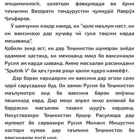
эпидемиологӣ, ҳолатҳои фавқулодда ва ёрии
таъҷилии Вазорати тандурустии ҷумҳурӣ Наврӯз
Ҷаъфаров.
Ӯ ҳамчунин изҳор намуд, ки “ҳоло маълум нест, ки
ин ваксинаҳо дар куҷову чӣ гуна тақсим карда
мешаванд”.
Қобили зикр аст, ки дар Тоҷикистон шумораи зиёди
одамоне ҳастанд, ки мехоҳанд маҳз бо ваксинаҳои
Русия эм карда шаванд. Аммо масъалаи расонидани
"Sputnik V" ба ҳеҷ гунае роҳи ҳалли худро намеёфт.
Дар бораи харидории ин ваксина дар оғози соли
ҷорӣ сарусадоҳо буд. Он замон Русия ба Тоҷикистон
маълумотро оид ба ваксина барои омӯзиш
пешниҳод кард. Дар моҳи апрел онҳо аллакай ба
баррасии масъалаи таҳвил шурӯъ карданд.
Нахуствазири Тоҷикистон Қоҳир Расулзода дар
мулоқот бо сарвазири Русия Михаил Мишустин
хостори кумак дар таъмини Тоҷикистон бо
ваксинаҳои русӣ шуд.