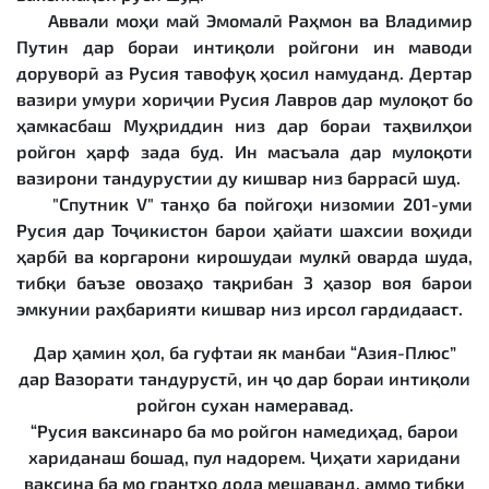
Аввали моҳи май Эмомалӣ Раҳмон ва Владимир
Путин дар бораи интиқоли ройгони ин маводи
доруворӣ аз Русия тавофуқ ҳосил намуданд. Дертар
вазири умури хориҷии Русия Лавров дар мулоқот бо
ҳамкасбаш Муҳриддин низ дар бораи таҳвилҳои
ройгон ҳарф зада буд. Ин масъала дар мулоқоти
вазирони тандурустии ду кишвар низ баррасӣ шуд.
"Спутник V" танҳо ба пойгоҳи низомии 201-уми
Русия дар Тоҷикистон барои ҳайати шахсии воҳиди
ҳарбӣ ва коргарони кирошудаи мулкӣ оварда шуда,
тибқи баъзе овозаҳо тақрибан 3 ҳазор воя барои
эмкунии раҳбарияти кишвар низ ирсол гардидааст.
Дар ҳамин ҳол, ба гуфтаи як манбаи “Азия-Плюс”
дар Вазорати тандурустӣ, ин ҷо дар бораи интиқоли
ройгон сухан намеравад.
“Русия ваксинаро ба мо ройгон намедиҳад, барои
хариданаш бошад, пул надорем. Ҷиҳати харидани
ваксина ба мо грантҳо дода мешаванд, аммо тибқи