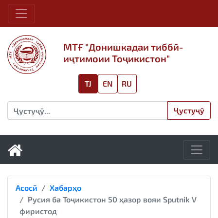
МТҒ "Донишкадаи тиббӣ-
иҷтимоии Тоҷикистон"
TJ
EN
RU
Ҷустуҷӯ
Асосӣ
Хабарҳо
Русия ба Тоҷикистон 50 ҳазор вояи Sputnik V
фиристод