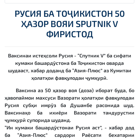
РУСИЯ БА ТОҶИКИСТОН 50
ҲАЗОР ВОЯИ SPUTNIK V
ФИРИСТОД
Ваксинаи истеҳсоли Русия - “Спутник V” ба сифати
кумаки башардӯстона ба Тоҷикистон оварда
шудааст, хабар доданд ба “Азия-Плюс” аз Кумитаи
ҳолатҳои фавқулодаи ҷумҳурӣ.
Ваксина аз 50 ҳазор воя (доза) иборат буда, бо
ҳавопаймои махсуси Вазорати ҳолатҳои фавқулодаи
Русия субҳи имрӯз ба Душанбе расонида шуд.
Ваксинаҳо ба ихиёри Вазорати тандурустии
ҷумҳурӣ супорида шуданд.
“Ин кумаки башардӯстонаи Русия аст”, - хабар дод
ба “Азия-Плюс” сардори Раёсати бехатарии