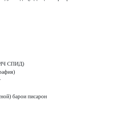
ВИЧ СПИД)
рафия)
т
ной) барои писарон