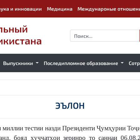
ука и инновации
Медицина
Междунароные отношен
льный
икистана
Выпускники
Последипломное образование
Сот
ЭЪЛОН
миллии тестии назди Президенти Ҷумҳурии Тоҷи
анд, бояд ҳуҷҷатҳои зеринро то саннаи 06.08.