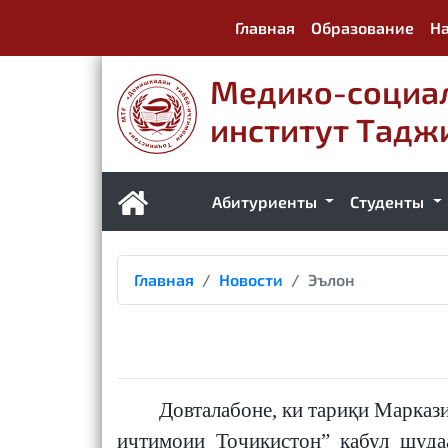
Главная
Образование
На
Медико-социа
институт Тадж
Абитуриенты
Студенты
Главная
Новости
Эълон
Довталабоне, ки тариқи Маркази 
иҷтимоии Тоҷикистон” қабул шуда