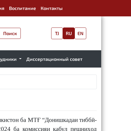
ия
Воспитание
Контакты
Поиск
TJ
RU
EN
рудники
Диссертационный совет
кистон ба МТҒ “Донишкадаи тиббӣ-
2024 ба комиссияи қабул пешниҳод