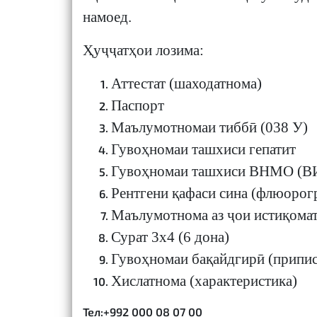
намоед.
Ҳуҷҷатҳои лозима:
Аттестат (шаходатнома)
Паспорт
Маълумотномаи тиббӣ (038 У)
Гувоҳномаи ташхиси гепатит
Гувоҳномаи ташхиси ВНМО (
Рентгени қафаси сина (флюорог
Маълумотнома аз ҷои истиқома
Сурат 3х4 (6 дона)
Гувоҳномаи бақайдгирӣ (припис
Хислатнома (характеристика)
Тел:+992 000 08 07 00